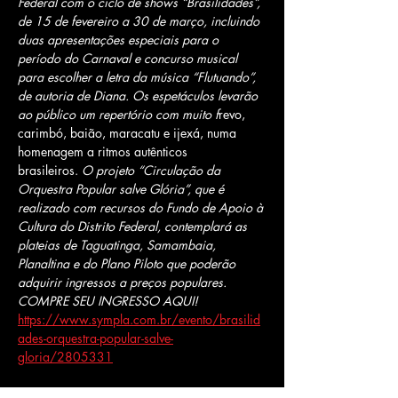
Federal com o ciclo de shows “Brasilidades”, 
de 15 de fevereiro a 30 de março, incluindo 
duas apresentações especiais para o 
período do Carnaval e concurso musical 
para escolher a letra da música “Flutuando”, 
de autoria de Diana. Os espetáculos levarão 
ao público um repertório com muito f
revo, 
carimbó, baião, maracatu e ijexá, numa 
homenagem a ritmos autênticos 
brasileiros.
 O projeto “Circulação da 
Orquestra Popular salve Glória”, que é 
realizado com recursos do Fundo de Apoio à 
Cultura do Distrito Federal, contemplará as 
plateias de Taguatinga, Samambaia, 
Planaltina e do Plano Piloto que poderão 
adquirir ingressos a preços populares.
COMPRE SEU INGRESSO AQUI!  
https://www.sympla.com.br/evento/brasilid
ades-orquestra-popular-salve-
gloria/2805331