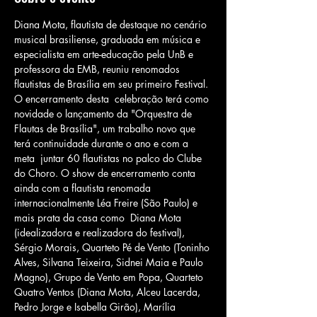
Diana Mota, flautista de destaque no cenário 
musical brasiliense, graduada em música e 
especialista em arte-educação pela UnB e 
professora da EMB, reuniu renomados 
flautistas de Brasília em seu primeiro Festival. 
O encerramento desta  celebração terá como 
novidade o lançamento da "Orquestra de 
Flautas de Brasília", um trabalho novo que 
terá continuidade durante o ano e com a 
meta  juntar 60 flautistas no palco do Clube 
do Choro. O show de encerramento conta 
ainda com a flautista renomada 
internacionalmente Léa Freire (São Paulo) e 
mais prata da casa como  Diana Mota 
(idealizadora e realizadora do festival), 
Sérgio Morais, Quarteto Pé de Vento (Toninho 
Alves, Silvana Teixeira, Sidnei Maia e Paulo 
Magno), Grupo de Vento em Popa, Quarteto 
Quatro Ventos (Diana Mota, Alceu Lacerda, 
Pedro Jorge e Isabella Girão), Marília 