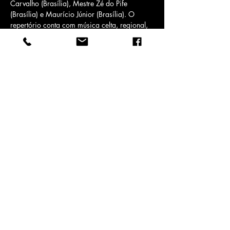
Carvalho (Brasília), Mestre Zé do Pife 
(Brasília) e Maurício Júnior (Brasília). O 
repertório conta com música celta, regional, 
mpb fazendo com que a…
Mostrar mais
Compartilhe esse evento