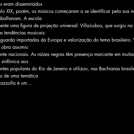
as eram disseminados

abalhavam. A escola

 tendências musicais:

a obra assumiu

sinfônica aos

o de uma temática

Piazzolla é um…