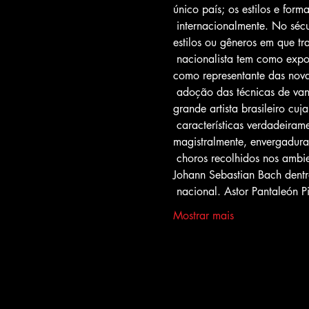
único país; os estilos e form
 internacionalmente. No século XIX, porém, os músicos começaram a se identificar pela sua nacionalidade, bem como os 
estilos ou gêneros em que tr
 nacionalista tem como expoente uma figura de projeção universal: Villa-Lobos, que surgiu na Semana de Arte Moderna 
como representante das novas
 adoção das técnicas de vanguarda importadas da Europa e valorização do tema brasileiro. Villa-Lobos foi o primeiro 
grande artista brasileiro cuj
 características verdadeiramente nacionais. As raízes negras têm presença marcante em muitas de suas peças. Emprestou, 
magistralmente, envergadura 
 choros recolhidos nos ambientes populares do Rio de Janeiro e utilizou, nas Bachianas brasileiras, o estilo próprio de 
Johann Sebastian Bach dentr
 nacional. Astor Pantaleón 
Mostrar mais